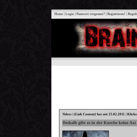
Home
|
Login
|
Passwort vergessen?
|
Registrieren!
|
Regel
Videos
|
(Link Content)
hat seit 25.02.2011 | Klick
Deshalb gibt es in der Kueche keine Axt