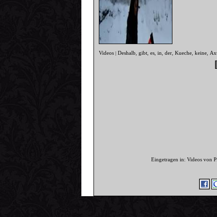
Videos
Deshalb
gibt
es
in
der
Kueche
keine
Ax
|
,
,
,
,
,
,
,
Eingetragen in: Videos von 