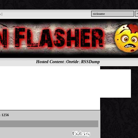
n
|
Hosted Content
Onride
RSSDump
|
|
s: 1256