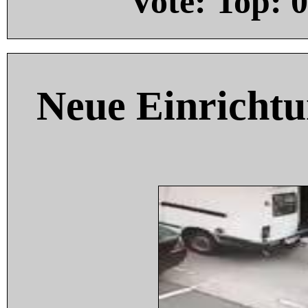
Vote: Top:
0
Neue Einricht