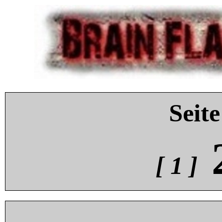
Seite
[ 1 ]