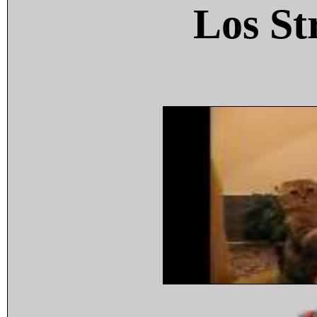
Los St