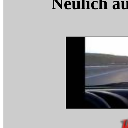
Neulich a