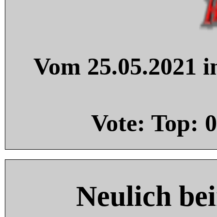
Vom 25.05.2021 in
Vote: Top:
0
Neulich be