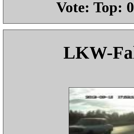
Vote: Top:
0
LKW-Fah