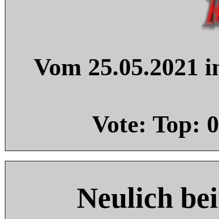
Vom 25.05.2021 in
Vote: Top:
0
Neulich be