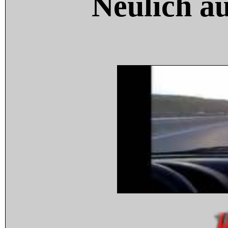
Neulich a