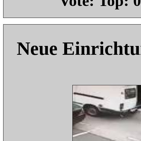
Vote: Top:
0
Neue Einricht