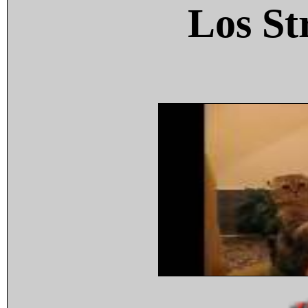
Los St