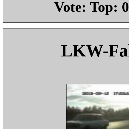
Vote: Top:
0
LKW-Fah