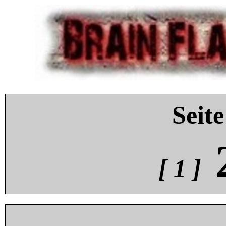
Seite
[ 1 ]