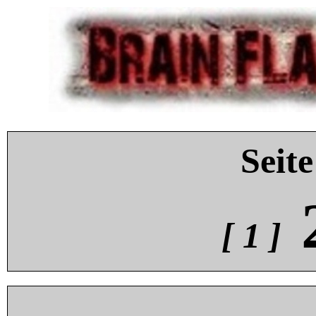
Seite
[ 1 ]