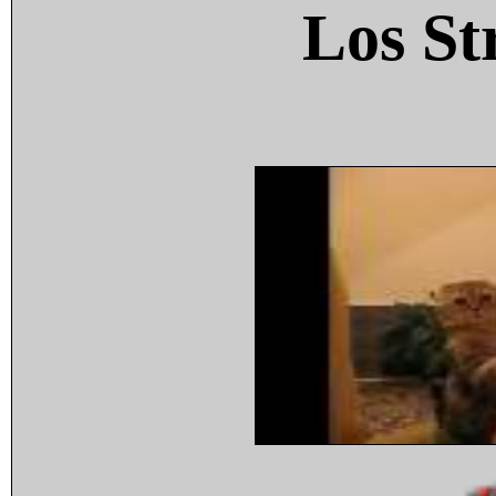
Los St