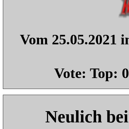
Vom 25.05.2021 in
Vote: Top:
0
Neulich be