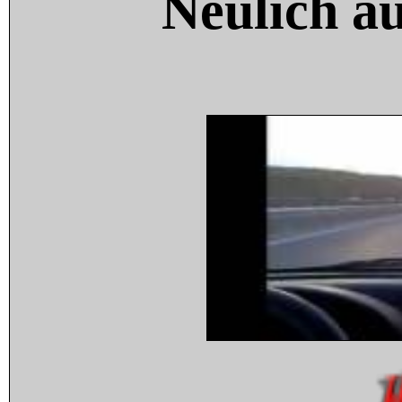
Neulich a