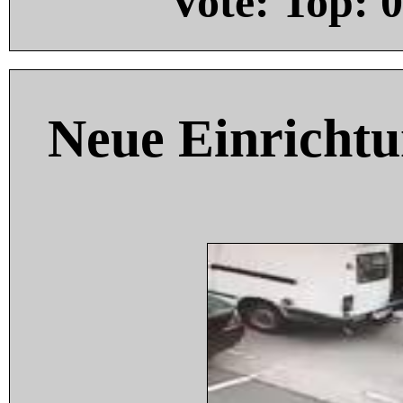
Vote: Top:
0
Neue Einricht