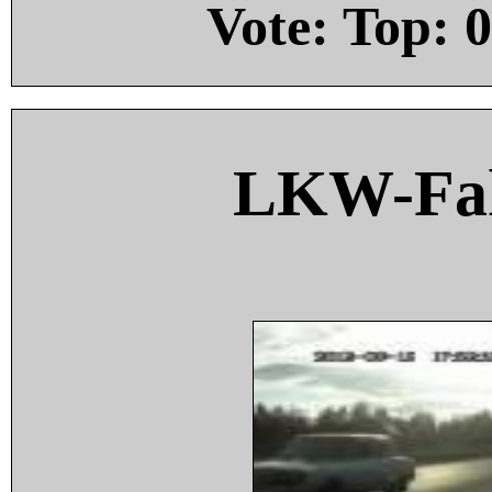
Vote: Top:
0
LKW-Fah