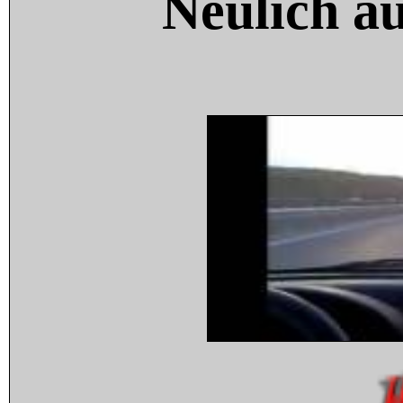
Neulich a