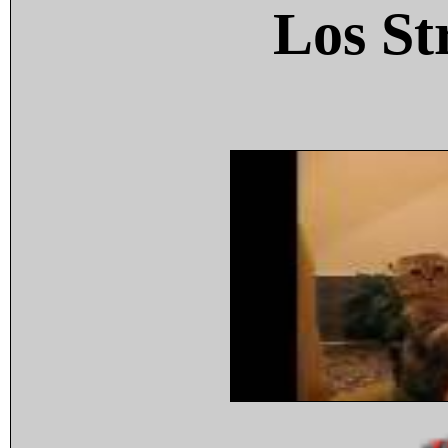
Los St