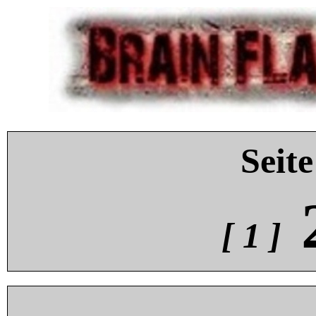
Seite
[ 1 ]