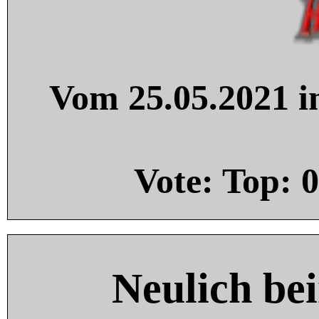
Vom 25.05.2021 in
Vote: Top:
0
Neulich be