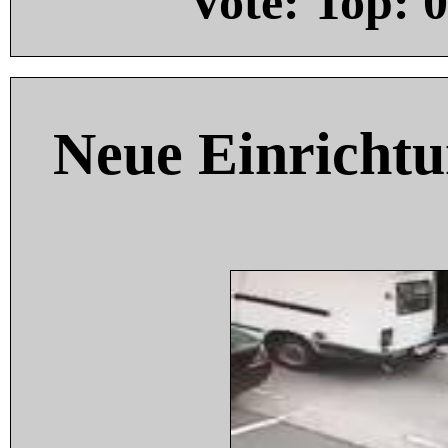
Vote: Top:
0
Neue Einricht