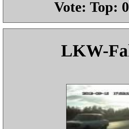
Vote: Top:
0
LKW-Fah