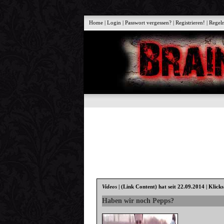
Home
|
Login
|
Passwort vergessen?
|
Registrieren!
|
Regel
Videos
|
(Link Content)
hat seit 22.09.2014 | Klick
Haben wir noch Pepps?