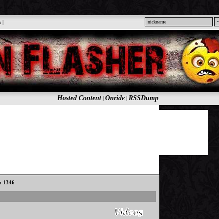
n
|
Hosted Content
Onride
RSSDump
|
|
s: 1346