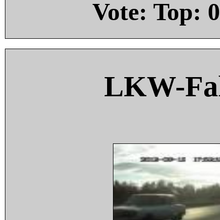
Vote: Top:
0
LKW-Fah