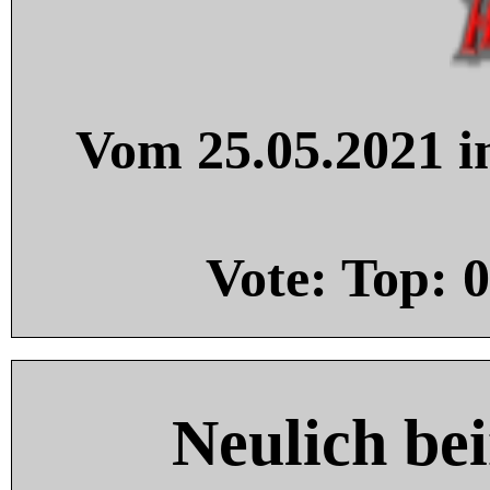
Vom 25.05.2021 in
Vote: Top:
0
Neulich be