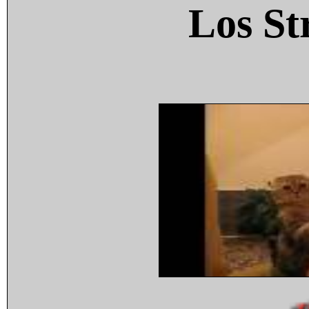
Los St