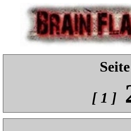
Seite
[ 1 ]