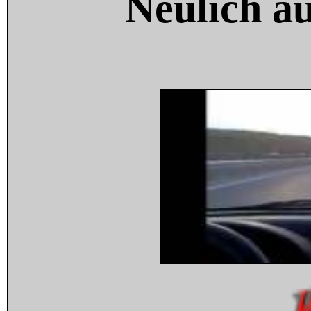
Neulich a