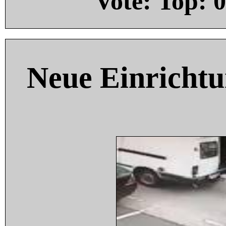
Vote: Top:
0
Neue Einricht