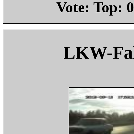
Vote: Top:
0
LKW-Fah