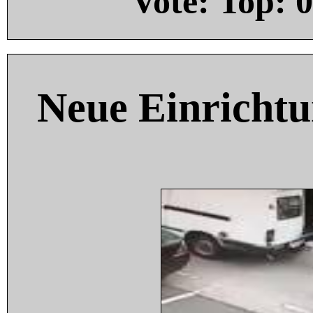
Vote: Top:
0
Neue Einricht