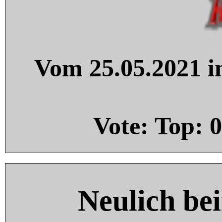
Vom 25.05.2021 in
Vote: Top:
0
Neulich be