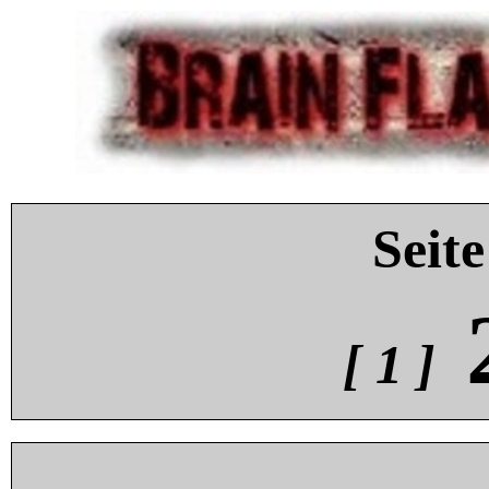
Seite
[ 1 ]