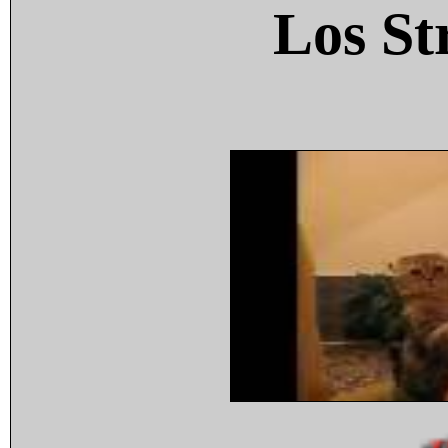
Los St