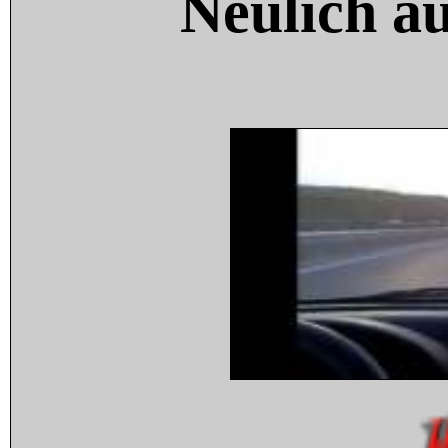
Neulich a