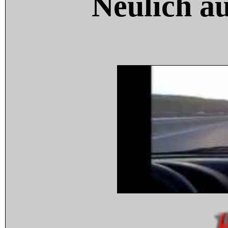
Neulich a