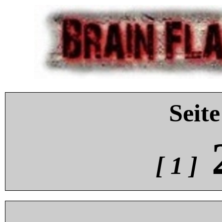
Seite
[ 1 ]