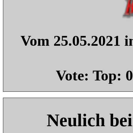
Vom 25.05.2021 in
Vote: Top:
0
Neulich be