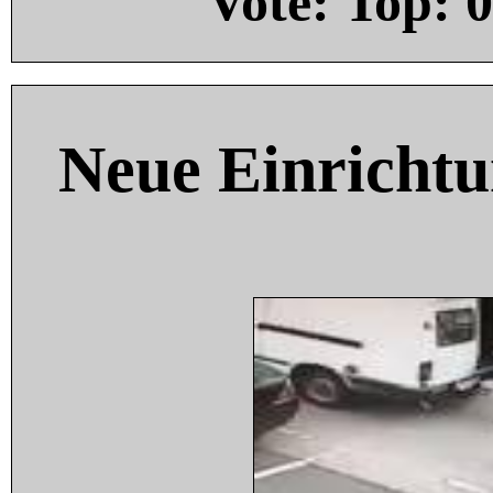
Vote: Top:
0
Neue Einricht