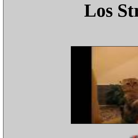
Los St