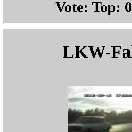
Vote: Top:
0
LKW-Fah