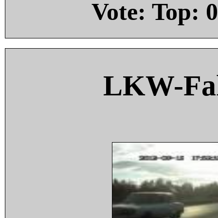
Vote: Top:
0
LKW-Fah