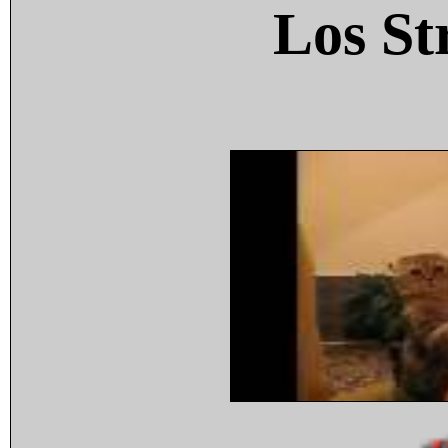
Los St