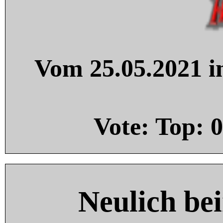
Vom 25.05.2021 in
Vote: Top:
0
Neulich be