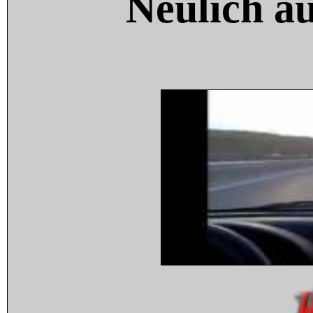
Neulich a