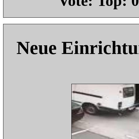
Vote: Top:
0
Neue Einricht