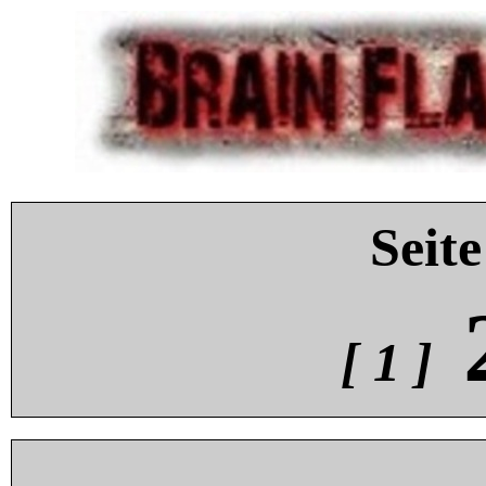
Seite
[ 1 ]