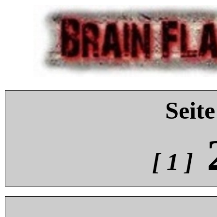
Seite
[ 1 ]