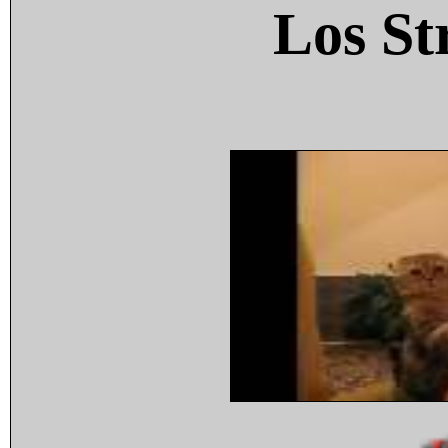
Los St