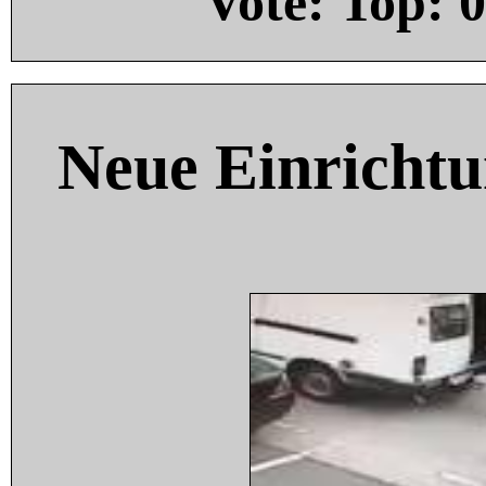
Vote: Top:
0
Neue Einricht