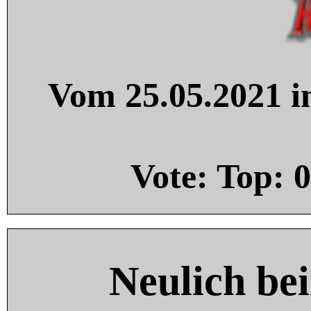
Vom 25.05.2021 in
Vote: Top:
0
Neulich be