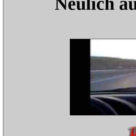
Neulich a