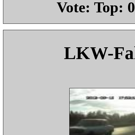
Vote: Top:
0
LKW-Fah