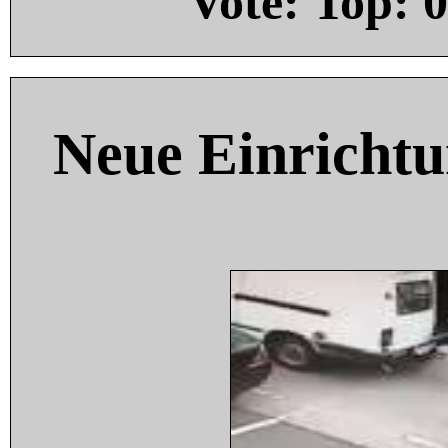
Vote: Top:
0
Neue Einricht