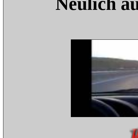
Neulich a