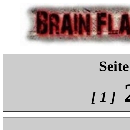
Seite
[ 1 ]