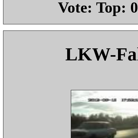
Vote: Top:
0
LKW-Fah