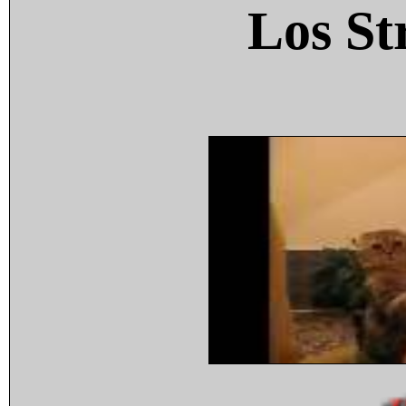
Los St