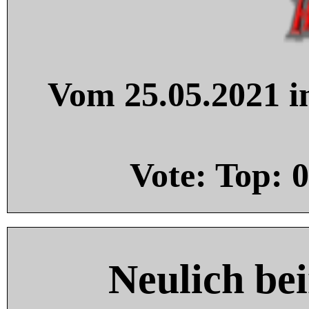
Vom 25.05.2021 in
Vote: Top:
0
Neulich be