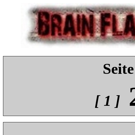
Seite
[ 1 ]