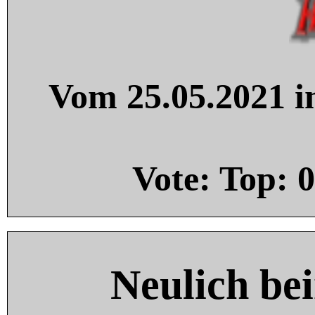
Vom 25.05.2021 in
Vote: Top:
0
Neulich be