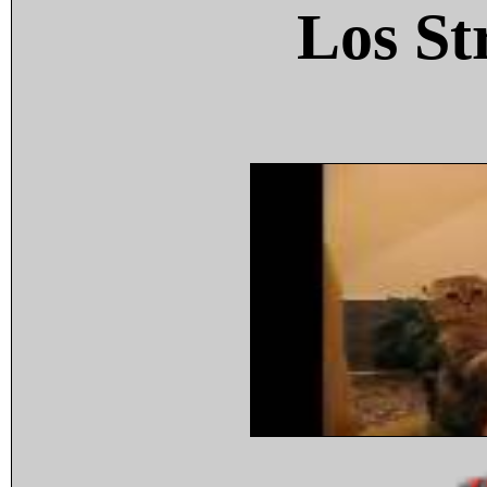
Los St