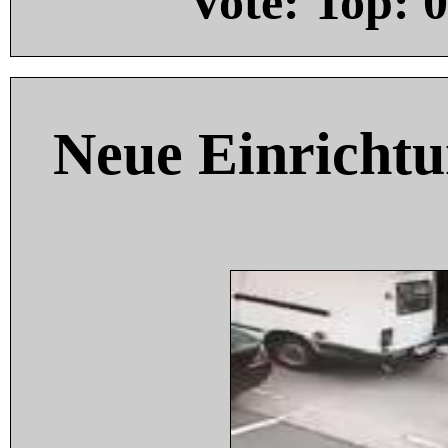
Vote: Top:
0
Neue Einricht