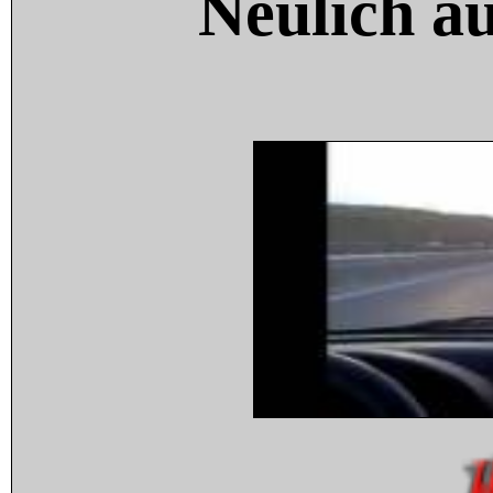
Neulich a