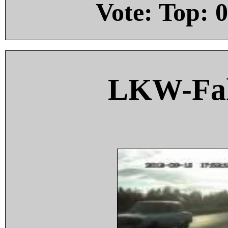
Vote: Top:
0
LKW-Fah