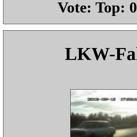
Vote: Top:
0
LKW-Fah