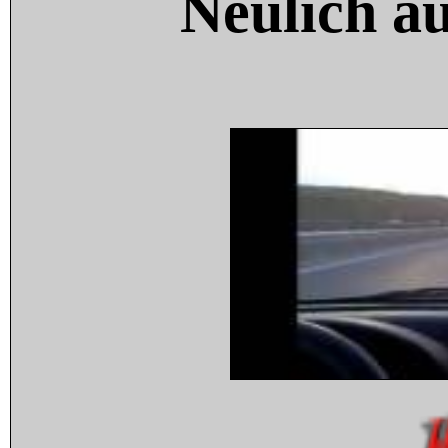
Neulich a