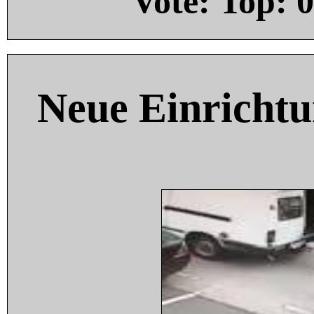
Vote: Top:
0
Neue Einricht