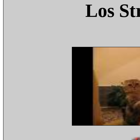
Los St