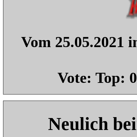
Vom 25.05.2021 in
Vote: Top:
0
Neulich be