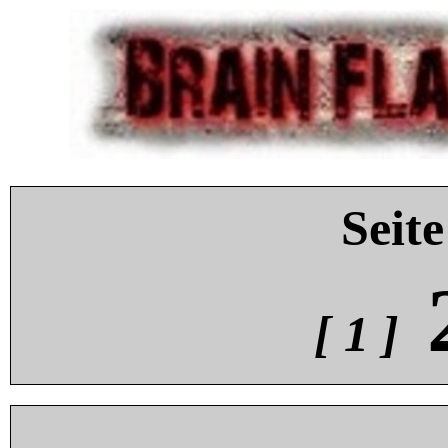
Seite
[ 1 ]