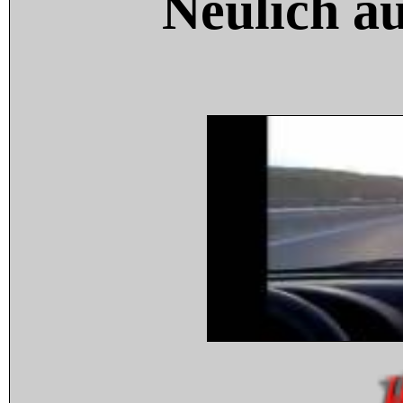
Neulich a