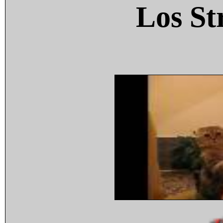
Los St