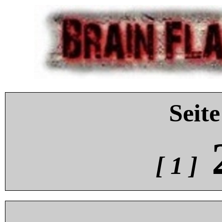
Seite
[ 1 ]