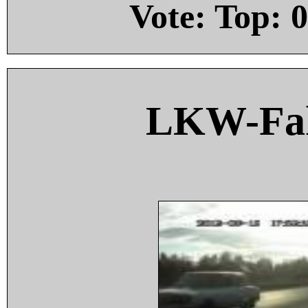
Vote: Top:
0
LKW-Fah