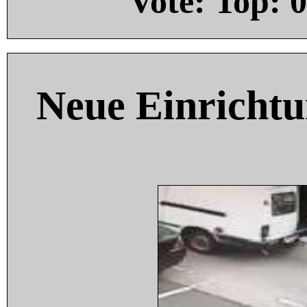
Vote: Top:
0
Neue Einricht