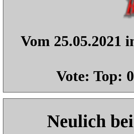
Vom 25.05.2021 in
Vote: Top:
0
Neulich be