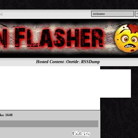
n
|
Hosted Content
Onride
RSSDump
|
|
cks: 1648