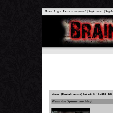
Home
|
Login
|
Passwort vergessen?
|
Registrieren!
|
Regel
Videos
|
(Hosted Content)
hat seit 12.11.2010 | Kli
Wenn die Spinne zuschlägt