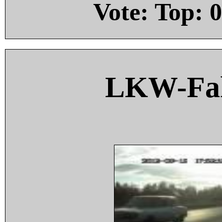
Vote: Top:
0
LKW-Fah