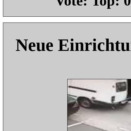
Vote: Top:
0
Neue Einricht