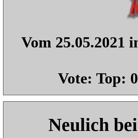
Vom 25.05.2021 in
Vote: Top:
0
Neulich be