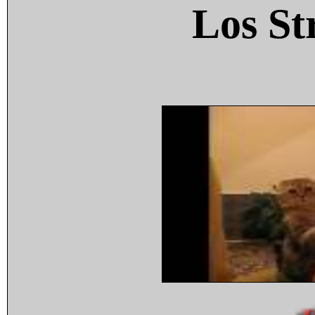
Los St