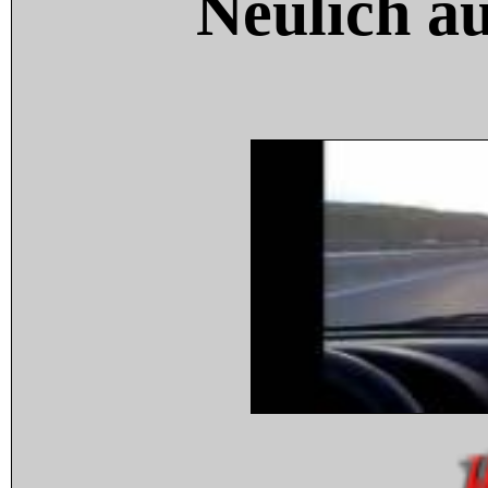
Neulich a