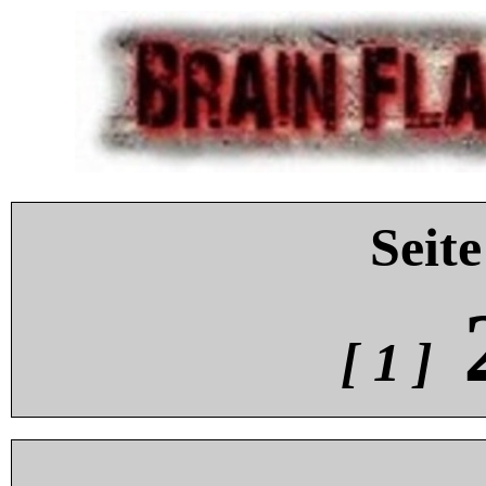
Seite
[ 1 ]