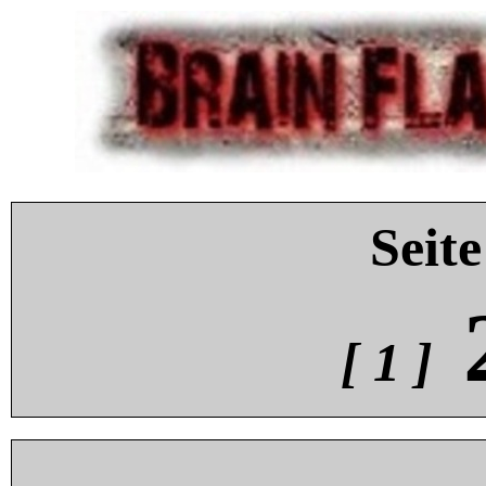
Seite
[ 1 ]