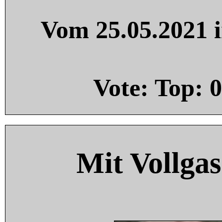
Vom 25.05.2021 i
Vote: Top:
0
Mit Vollgas