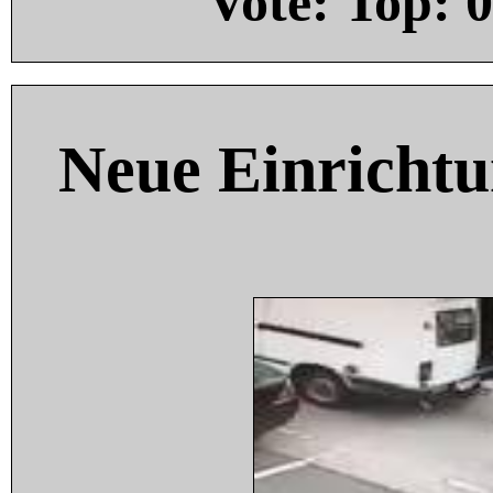
Vote: Top:
0
Neue Einricht