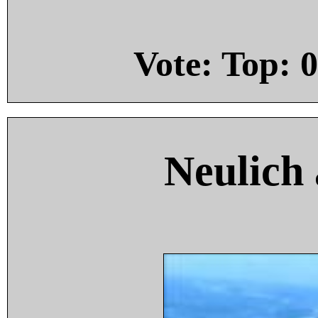
Vote: Top:
0
Neulich 