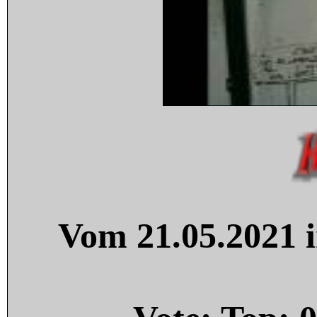
Vom 21.05.2021 i