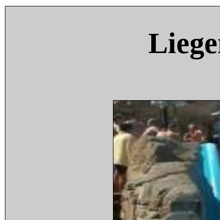
Liege