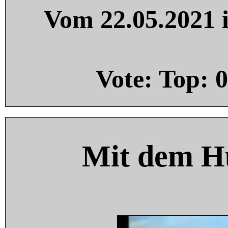
Vom 22.05.2021 i
Vote: Top:
0
Mit dem H