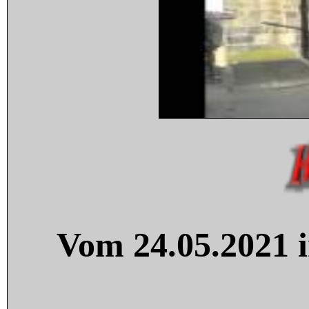
Vom 24.05.2021 i