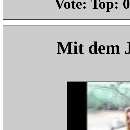
Vote: Top:
0
Mit dem 