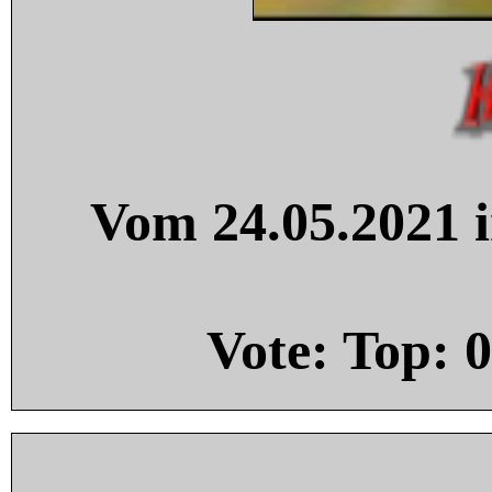
Vom 24.05.2021 i
Vote: Top:
0