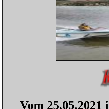
Vom 25.05.2021 i