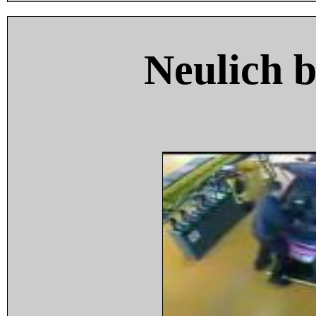
Neulich 