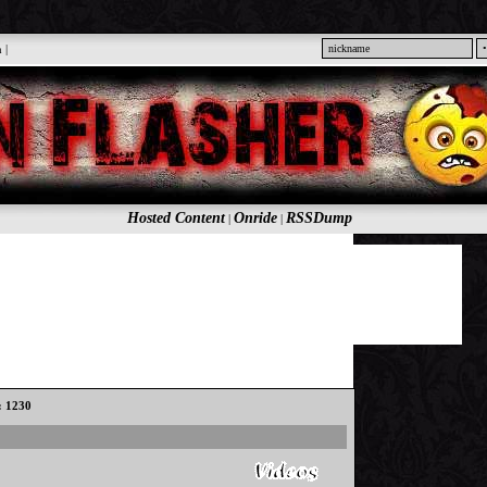
n
|
Hosted Content
Onride
RSSDump
|
|
s: 1230