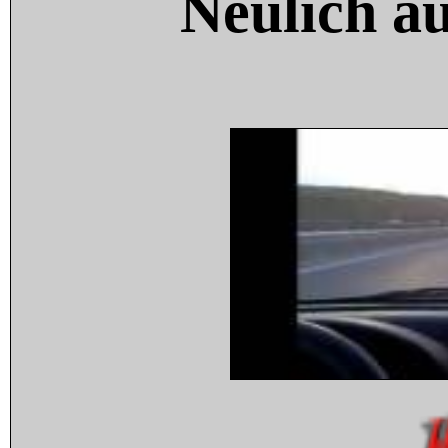
Neulich a