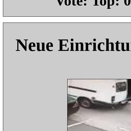
Vote: Top:
0
Neue Einricht