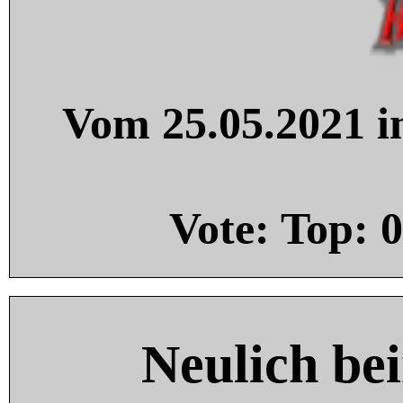
Vom 25.05.2021 in
Vote: Top:
0
Neulich be