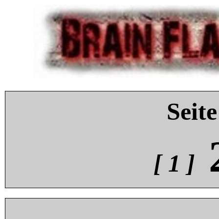
Seite
[ 1 ]