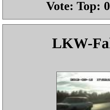
Vote: Top:
0
LKW-Fah