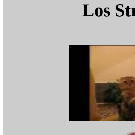
Los St