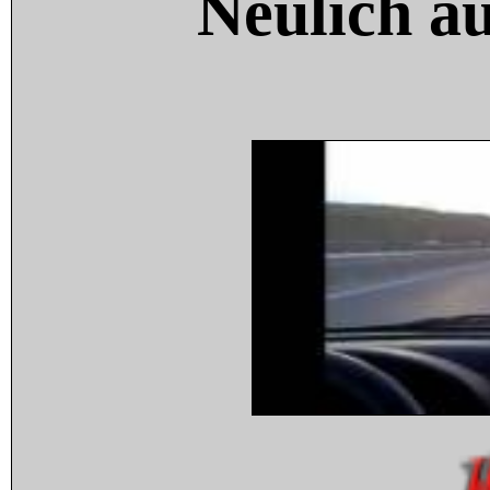
Neulich a