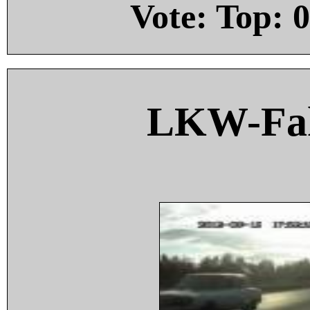
Vote: Top:
0
LKW-Fah