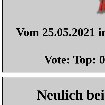
Vom 25.05.2021 in
Vote: Top:
0
Neulich be