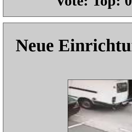
Vote: Top:
0
Neue Einricht