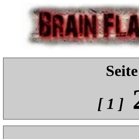
Seite
[ 1 ]