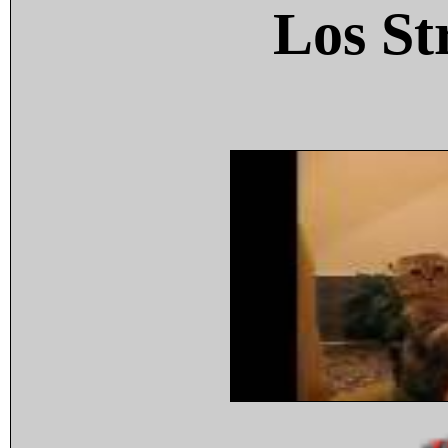
Los St