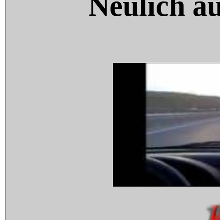
Neulich a