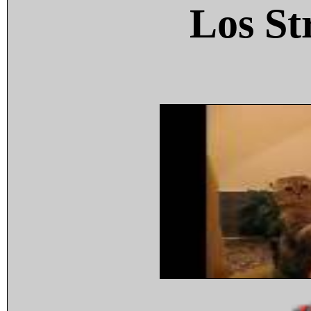
Los St