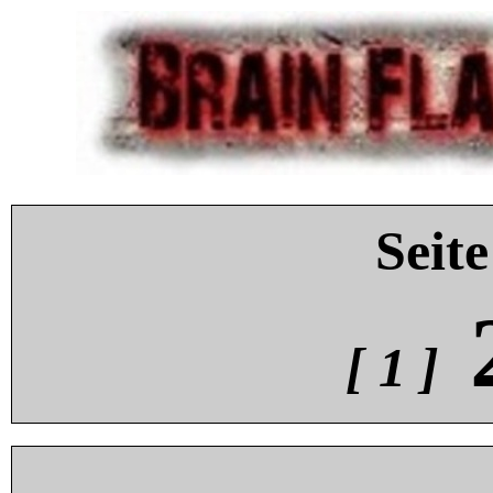
Seite
[ 1 ]