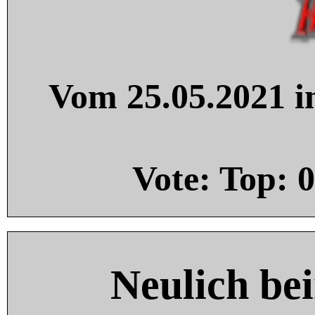
Vom 25.05.2021 in
Vote: Top:
0
Neulich be