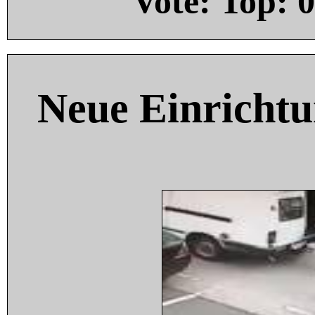
Vote: Top:
0
Neue Einricht