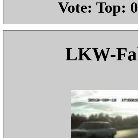
Vote: Top:
0
LKW-Fah