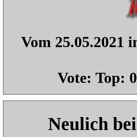
Vom 25.05.2021 in
Vote: Top:
0
Neulich be