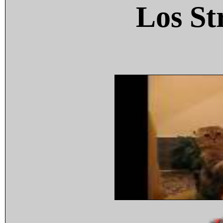
Los St