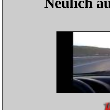
Neulich a