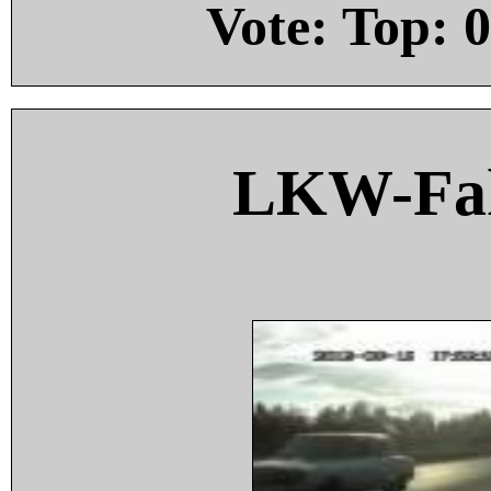
Vote: Top:
0
LKW-Fah