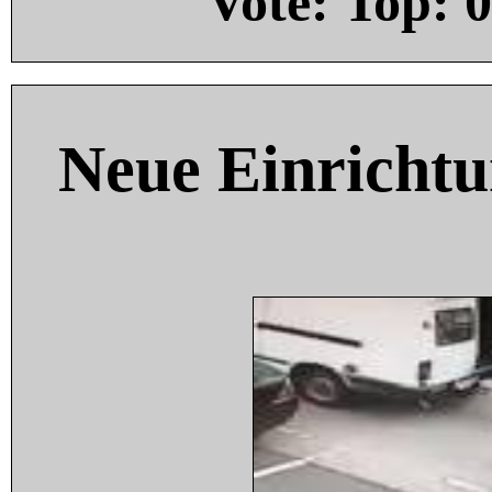
Vote: Top:
0
Neue Einricht