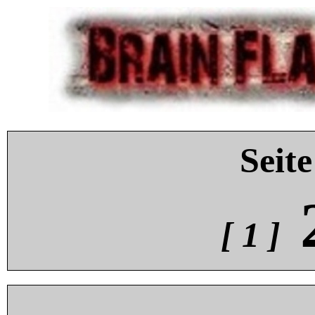
Seite
[ 1 ]