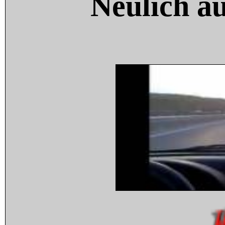
Neulich a