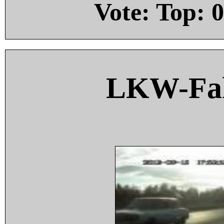
Vote: Top:
0
LKW-Fah