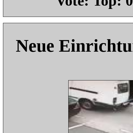
Vote: Top:
0
Neue Einricht