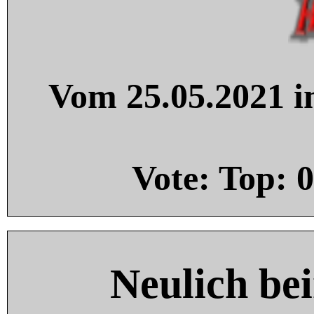
Vom 25.05.2021 in
Vote: Top:
0
Neulich be