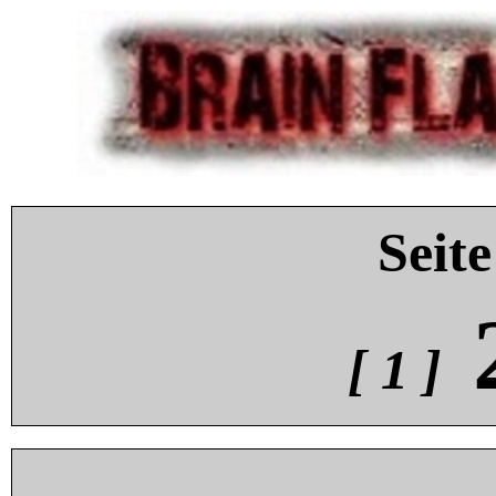
Seite
[ 1 ]