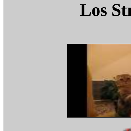
Los St