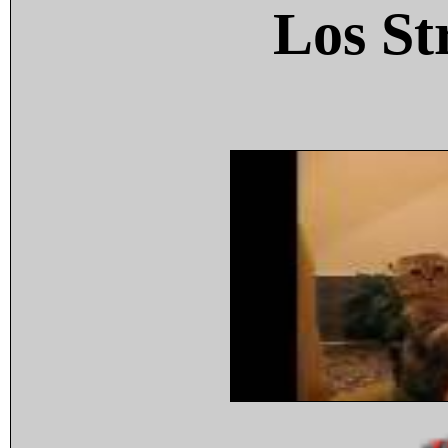
Los St