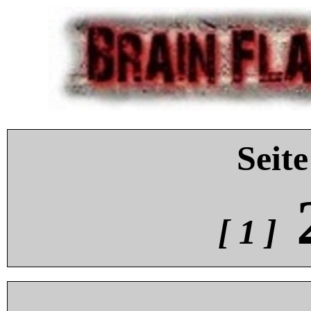
Seite
[ 1 ]