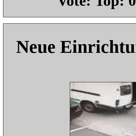
Vote: Top:
0
Neue Einricht