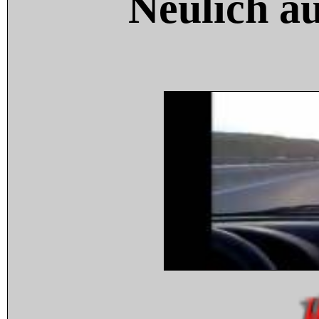
Neulich a