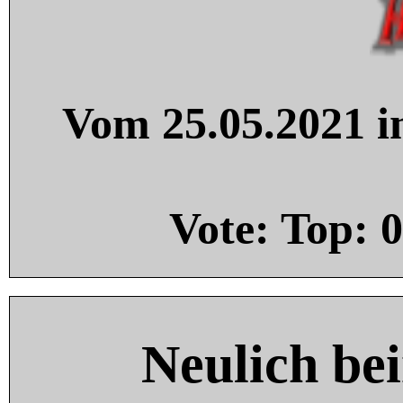
Vom 25.05.2021 in
Vote: Top:
0
Neulich be