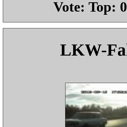
Vote: Top:
0
LKW-Fah