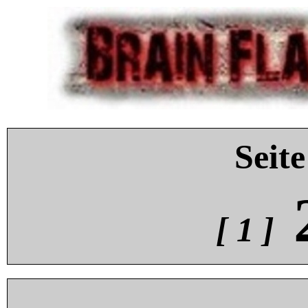
Seite
[ 1 ]