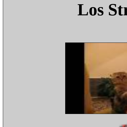
Los St