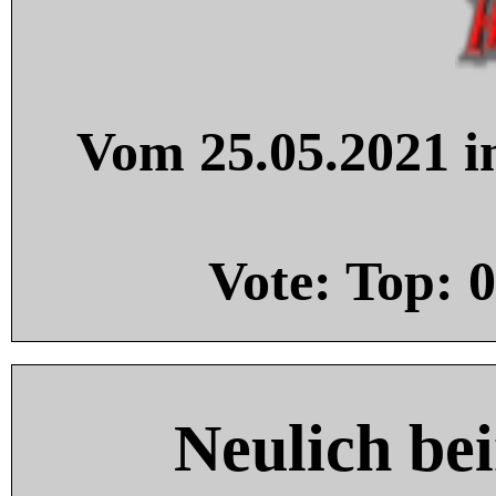
Vom 25.05.2021 in
Vote: Top:
0
Neulich be