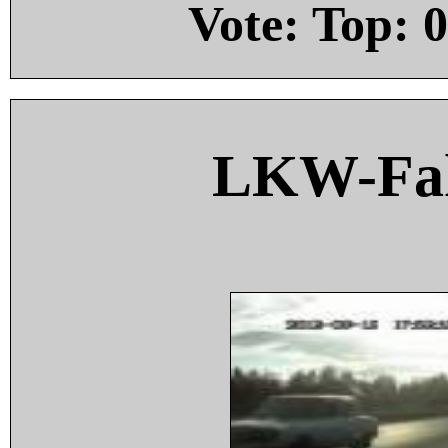
Vote: Top:
0
LKW-Fah