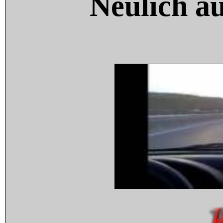
Neulich a