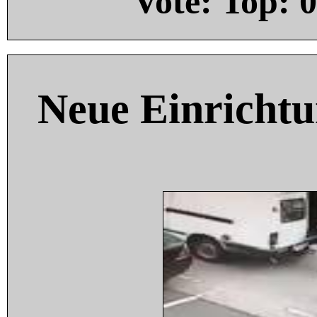
Vote: Top:
0
Neue Einricht