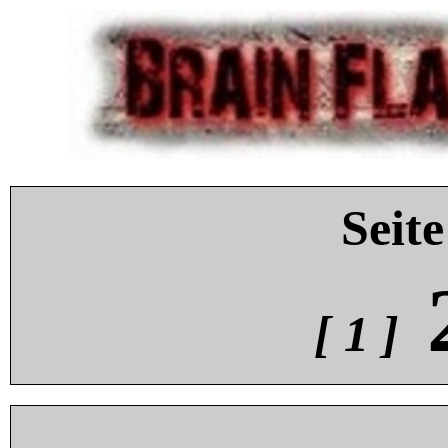
Seite
[ 1 ]