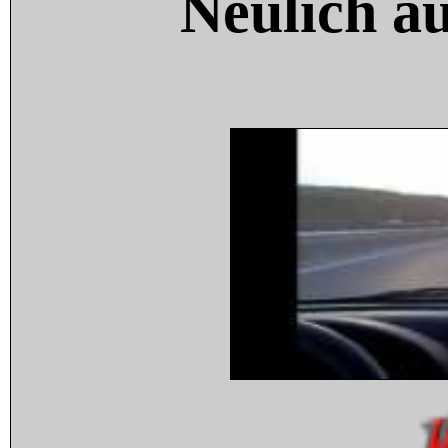
Neulich a