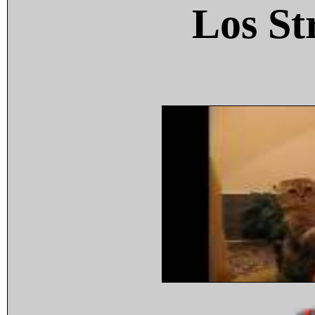
Los St