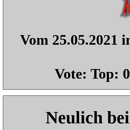
Vom 25.05.2021 in
Vote: Top:
0
Neulich be