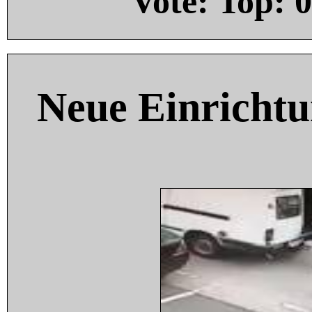
Vote: Top:
0
Neue Einricht