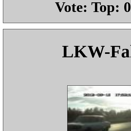
Vote: Top:
0
LKW-Fah