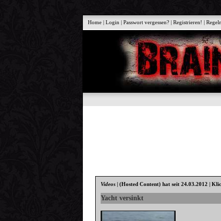
Home
|
Login
|
Passwort vergessen?
|
Registrieren!
|
Regel
Videos
|
(Hosted Content)
hat seit 24.03.2012 | Kli
Yacht versinkt