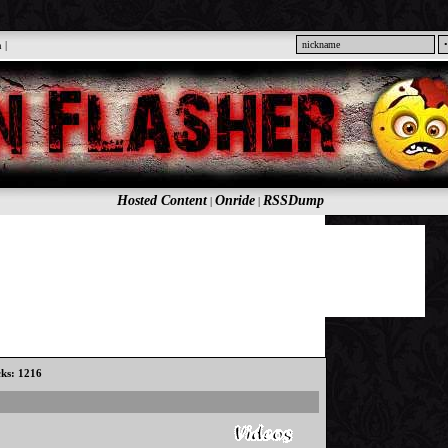
n
|
Hosted Content
Onride
RSSDump
|
|
cks: 1216