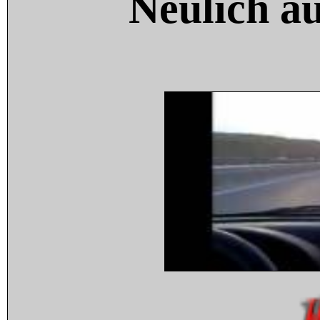
Neulich a