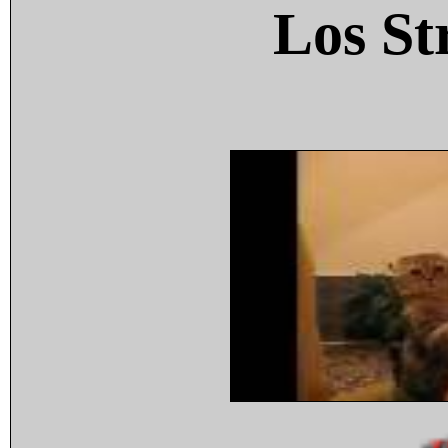
Los St