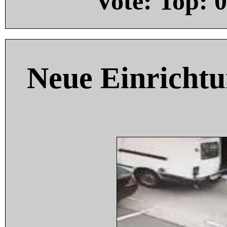
Vote: Top:
0
Neue Einricht