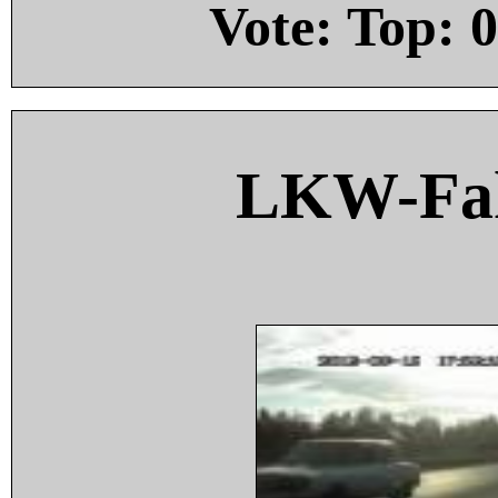
Vote: Top:
0
LKW-Fah