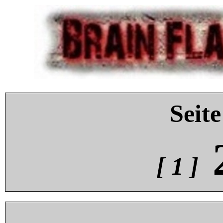
Seite
[ 1 ]