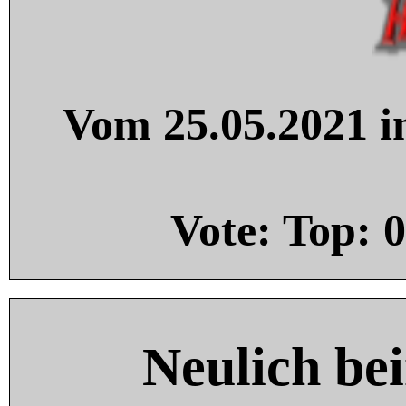
Vom 25.05.2021 in
Vote: Top:
0
Neulich be