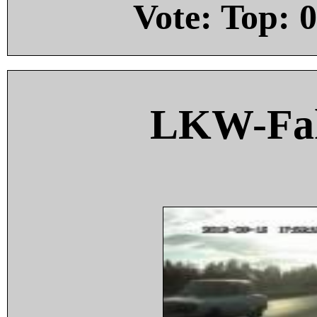
Vote: Top:
0
LKW-Fah