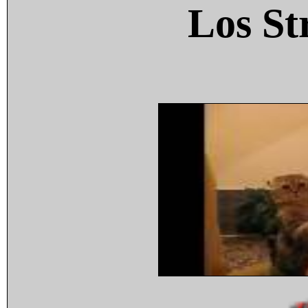
Los St