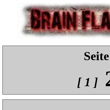
Seite
[ 1 ]