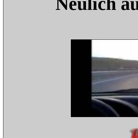
Neulich a