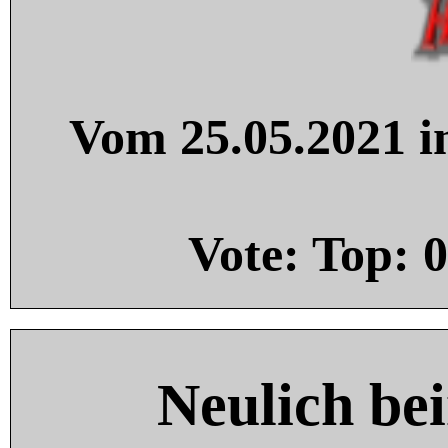
Vom 25.05.2021 in
Vote: Top:
0
Neulich be