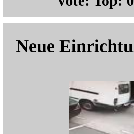
Vote: Top:
0
Neue Einricht