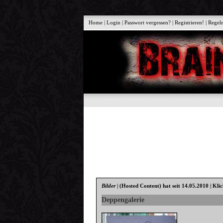
Home
|
Login
|
Passwort vergessen?
|
Registrieren!
|
Regel
Bilder
|
(Hosted Content)
hat seit 14.05.2010 | Kli
Deppengalerie