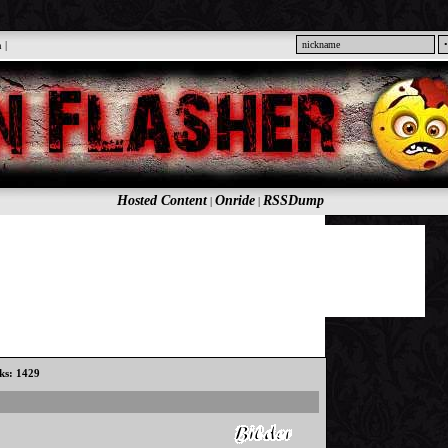
n
|
Hosted Content
Onride
RSSDump
|
|
cks: 1429