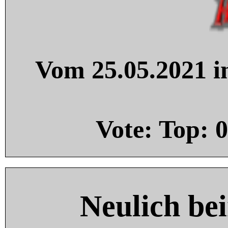
Vom 25.05.2021 in
Vote: Top:
0
Neulich be