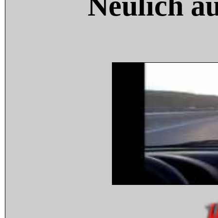
Neulich a