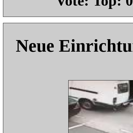
Vote: Top:
0
Neue Einricht