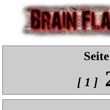
Seite
[ 1 ]