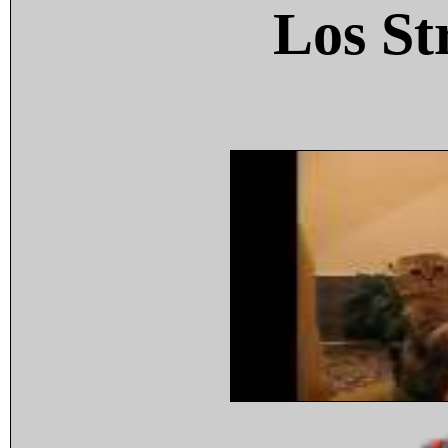
Los St