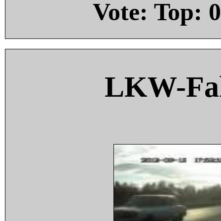
Vote: Top:
0
LKW-Fah