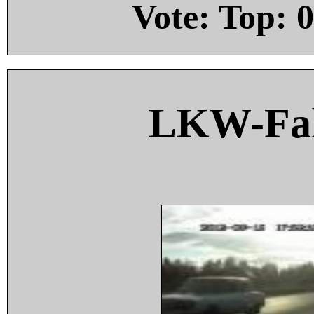
Vote: Top:
0
LKW-Fah