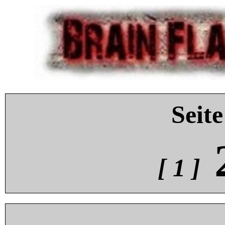
Seite
[ 1 ]