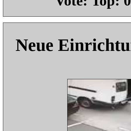
Vote: Top:
0
Neue Einricht