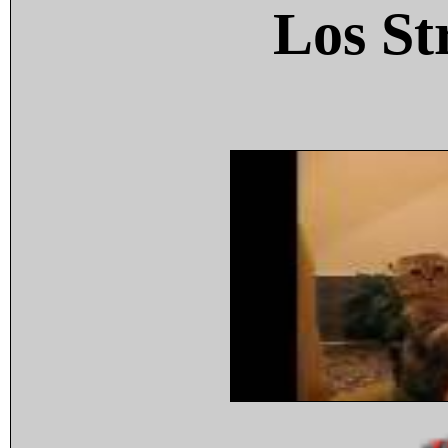
Los St