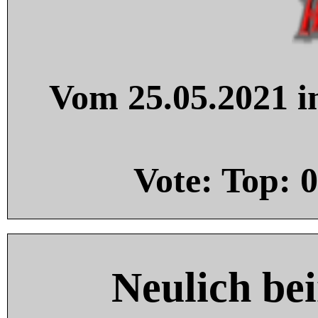
Vom 25.05.2021 in
Vote: Top:
0
Neulich be