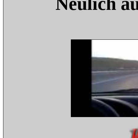
Neulich a