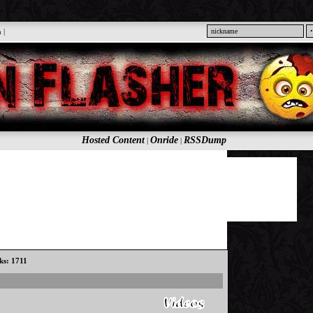
n
|
Hosted Content
Onride
RSSDump
|
|
cks: 1711