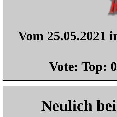
Vom 25.05.2021 in
Vote: Top:
0
Neulich be