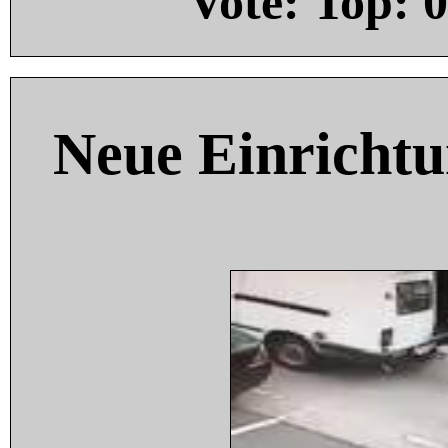
Vote: Top:
0
Neue Einricht