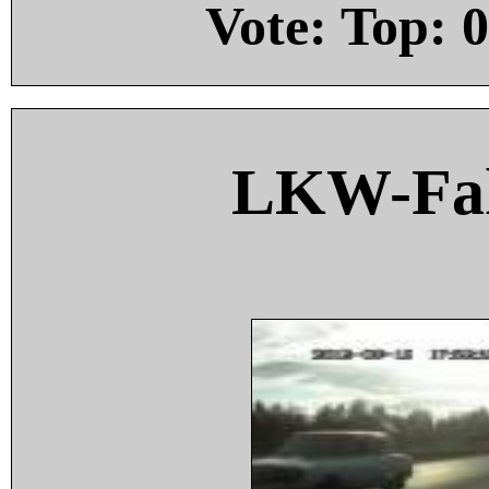
Vote: Top:
0
LKW-Fah