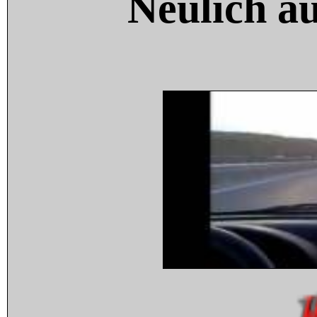
Neulich a