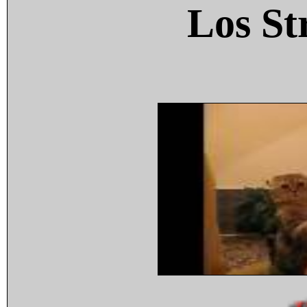
Los St