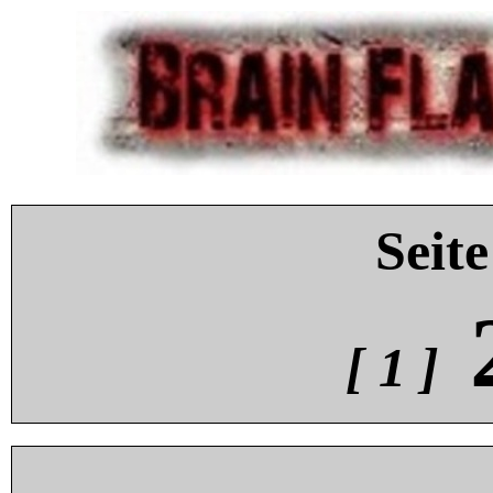
Seite
[ 1 ]