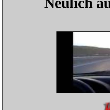
Neulich a