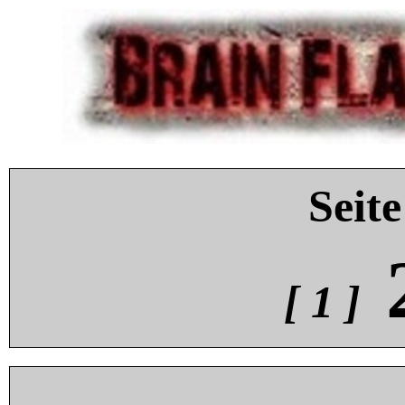
Seite
[ 1 ]