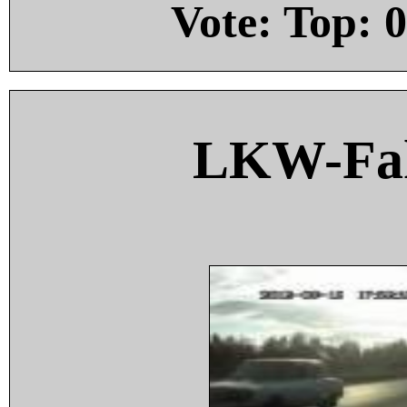
Vote: Top:
0
LKW-Fah