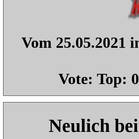
Vom 25.05.2021 in
Vote: Top:
0
Neulich be