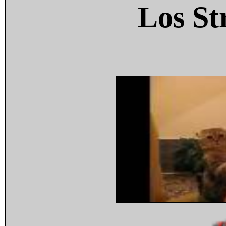
Los St