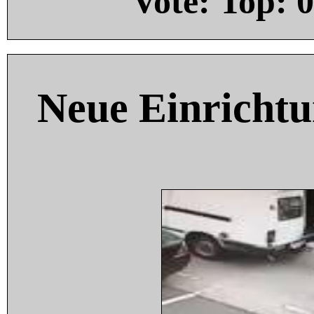
Vote: Top:
0
Neue Einricht