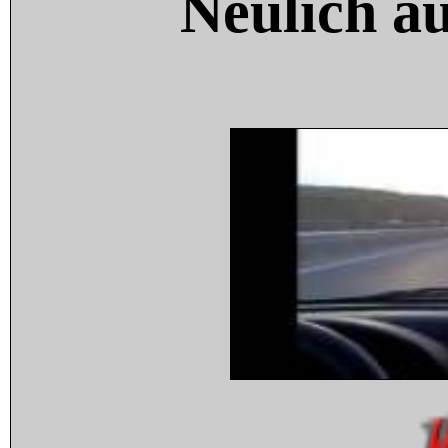
Neulich a