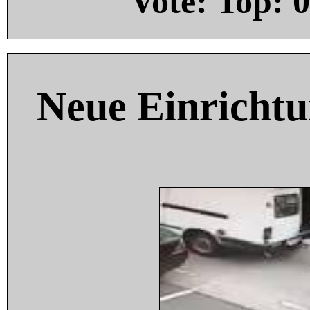
Vote: Top:
0
Neue Einricht