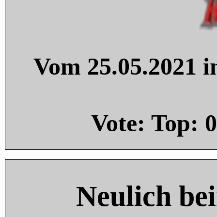
Vom 25.05.2021 in
Vote: Top:
0
Neulich be