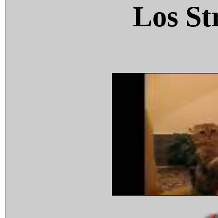
Los St