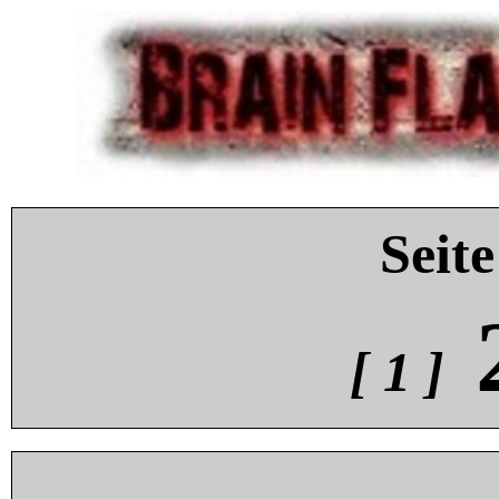
Seite
[ 1 ]