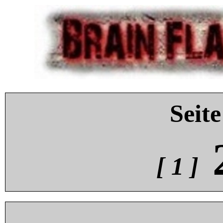
Seite
[ 1 ]