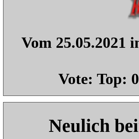
Vom 25.05.2021 in
Vote: Top:
0
Neulich be