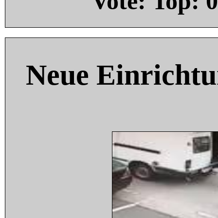
Vote: Top:
0
Neue Einricht