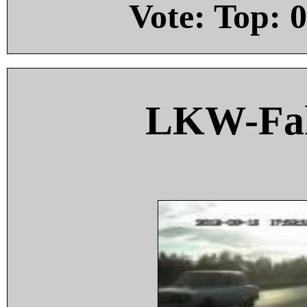
Vote: Top:
0
LKW-Fah