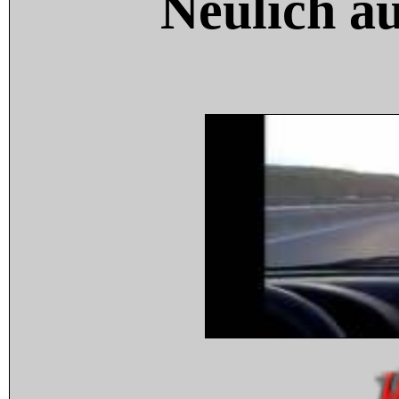
Neulich a