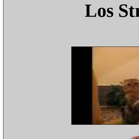
Los St