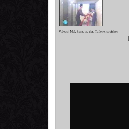
Videos
Mal
kurz
in
der
Toilette
streichen
|
,
,
,
,
,