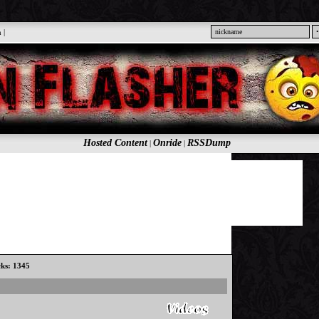
n
|
Hosted Content
Onride
RSSDump
|
|
cks: 1345