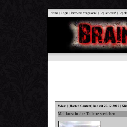
Home
|
Login
|
Passwort vergessen?
|
Registrieren!
|
Regel
Videos
|
(Hosted Content)
hat seit 20.12.2009 | Kli
Mal kurz in der Toilette streichen