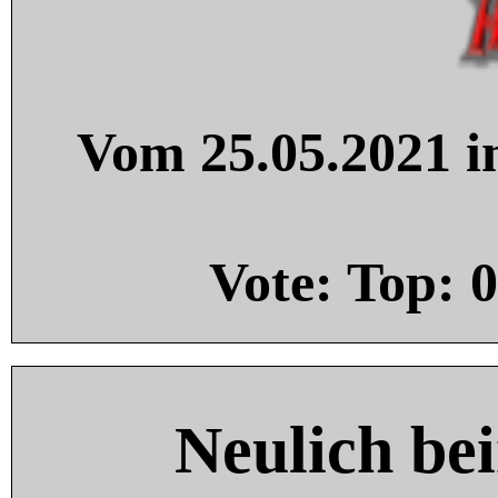
Vom 25.05.2021 in
Vote: Top:
0
Neulich be