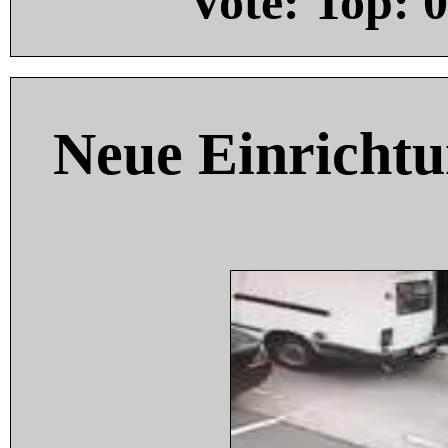
Vote: Top:
0
Neue Einricht