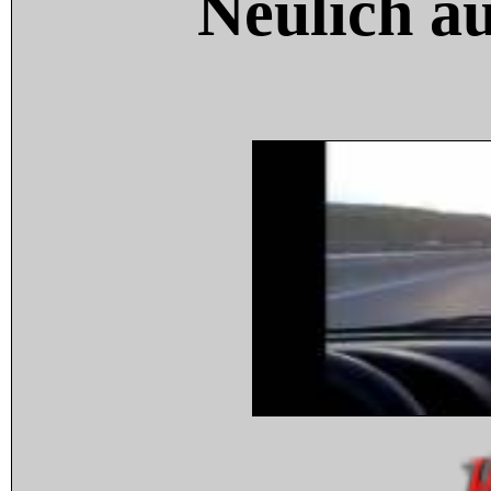
Neulich a