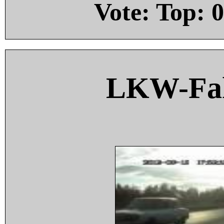
Vote: Top:
0
LKW-Fah