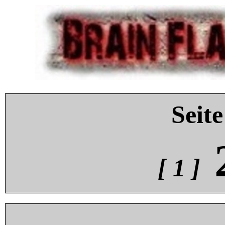
Seite
[ 1 ]