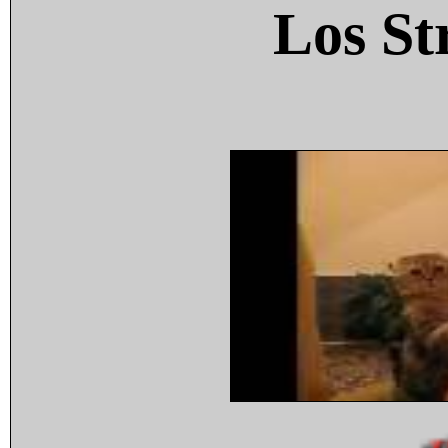
Los St