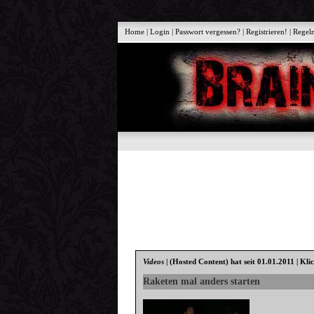
Home
|
Login
|
Passwort vergessen?
|
Registrieren!
|
Regel
Videos
|
(Hosted Content)
hat seit 01.01.2011 | Kli
Raketen mal anders starten