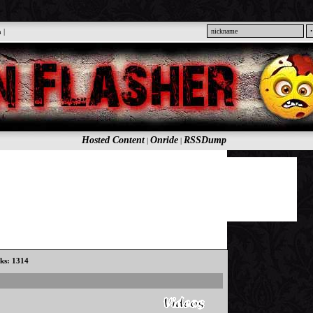
n
|
Hosted Content
Onride
RSSDump
|
|
cks: 1314