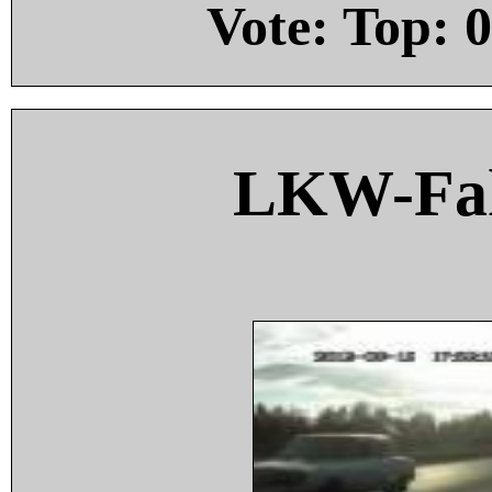
Vote: Top:
0
LKW-Fah