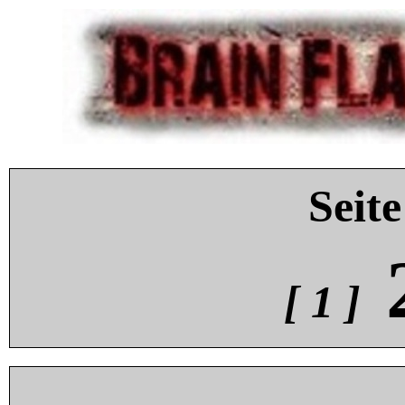
Seite
[ 1 ]