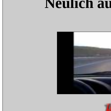
Neulich a