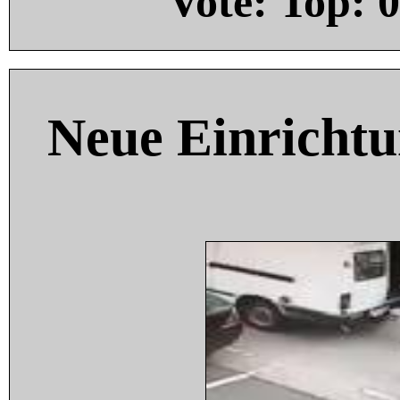
Vote: Top:
0
Neue Einricht