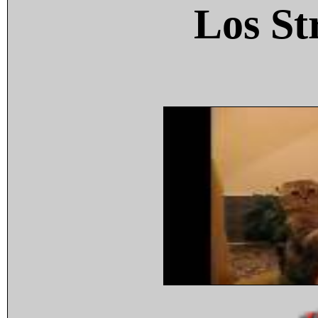
Los St