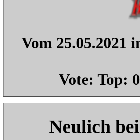
Vom 25.05.2021 in
Vote: Top:
0
Neulich be