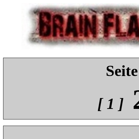
Seite
[ 1 ]