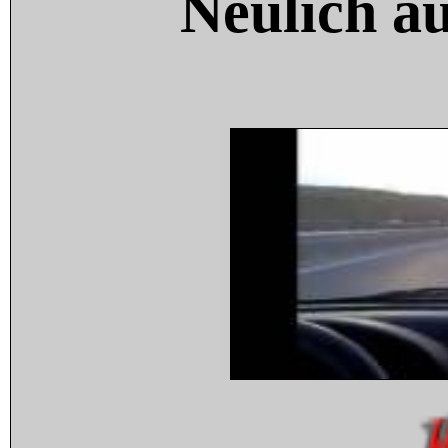
Neulich a