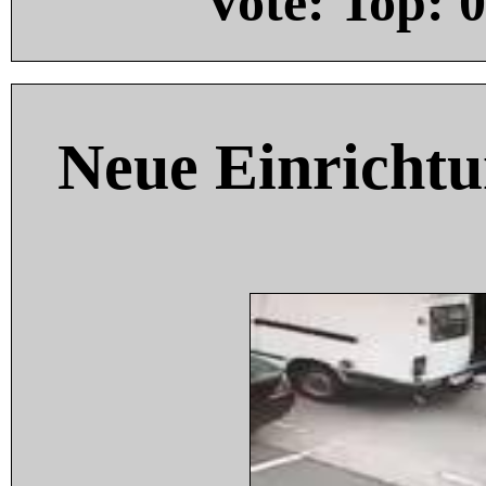
Vote: Top:
0
Neue Einricht