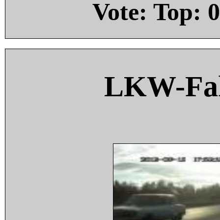
Vote: Top:
0
LKW-Fah