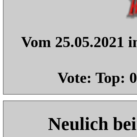
Vom 25.05.2021 in
Vote: Top:
0
Neulich be