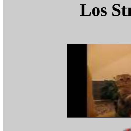
Los St