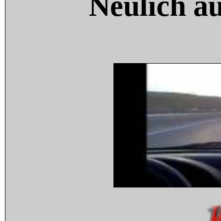
Neulich a