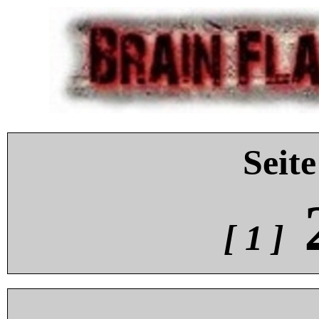
Seite
[ 1 ]