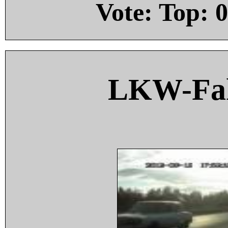
Vote: Top:
0
LKW-Fah