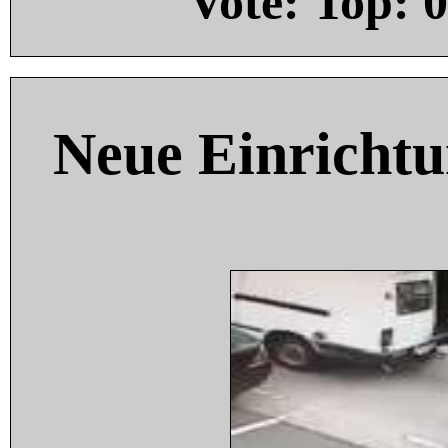
Vote: Top:
0
Neue Einricht