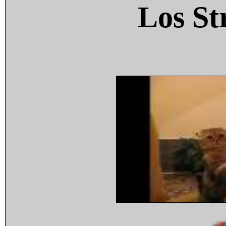
Los St