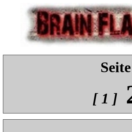
Seite
[ 1 ]