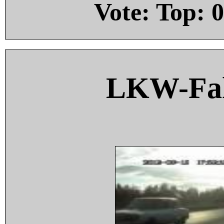
Vote: Top:
0
LKW-Fah