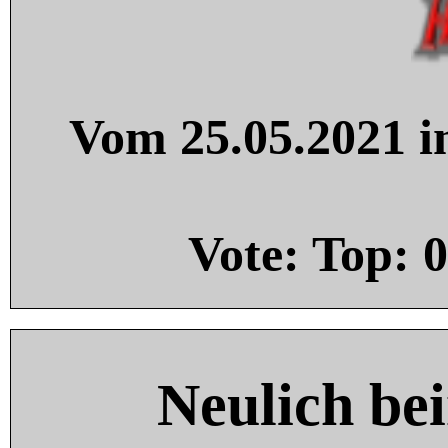
Vom 25.05.2021 in
Vote: Top:
0
Neulich be