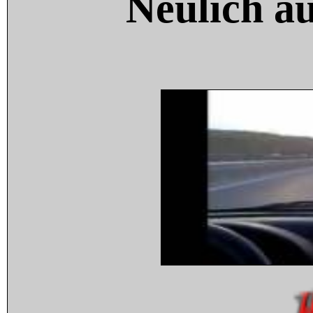
Neulich a