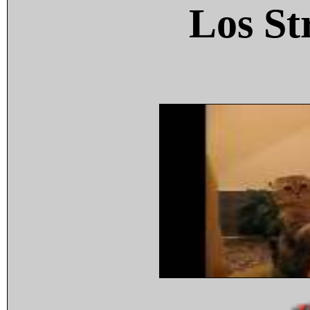
Los St