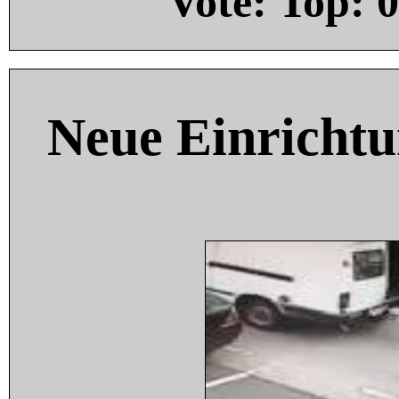
Vote: Top:
0
Neue Einricht