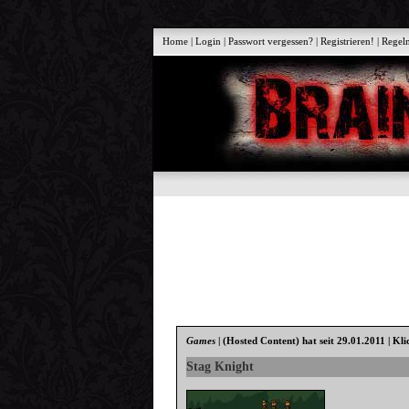
Home
|
Login
|
Passwort vergessen?
|
Registrieren!
|
Regel
Games
|
(Hosted Content)
hat seit 29.01.2011 | Kli
Stag Knight