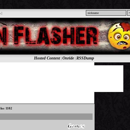
n
|
Hosted Content
Onride
RSSDump
|
|
cks: 1102