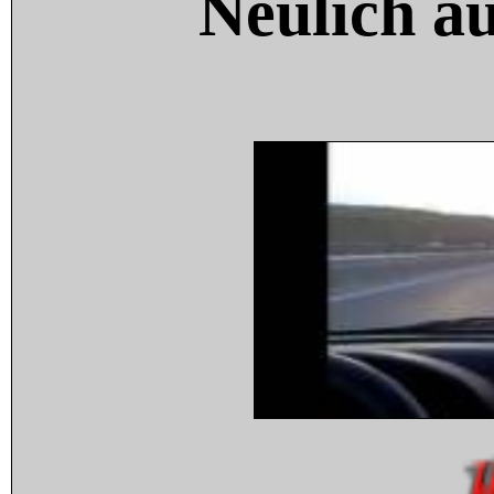
Neulich a