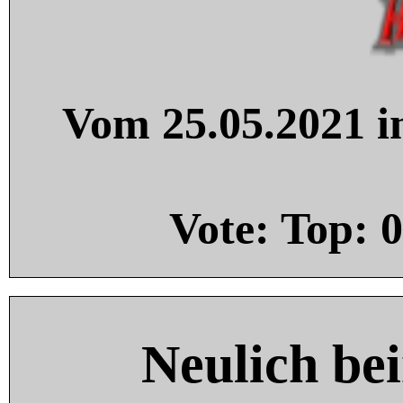
Vom 25.05.2021 in
Vote: Top:
0
Neulich be