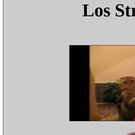
Los St