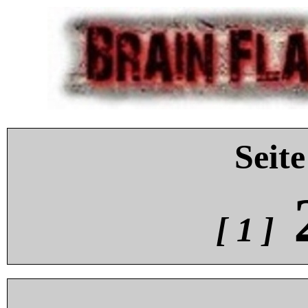
Seite
[ 1 ]