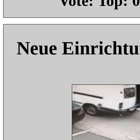
Vote: Top:
0
Neue Einricht