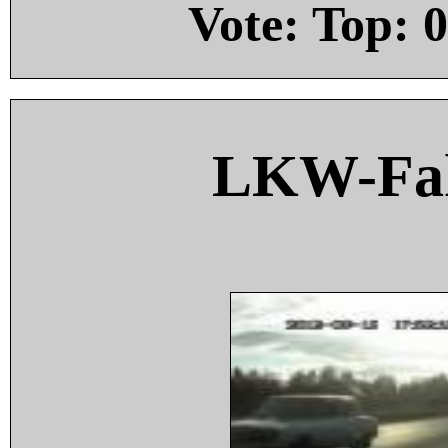
Vote: Top:
0
LKW-Fah