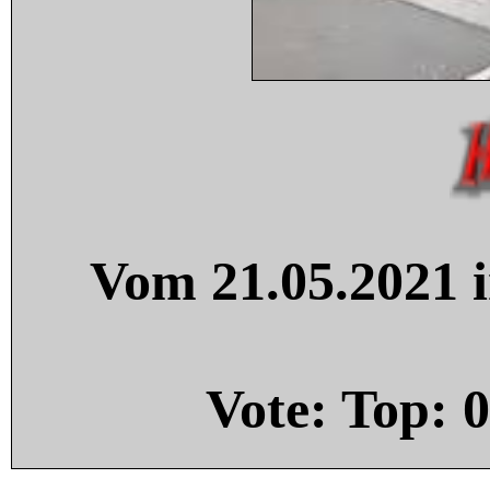
Vom 21.05.2021 i
Vote: Top:
0