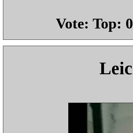
Vote: Top:
0
Leic