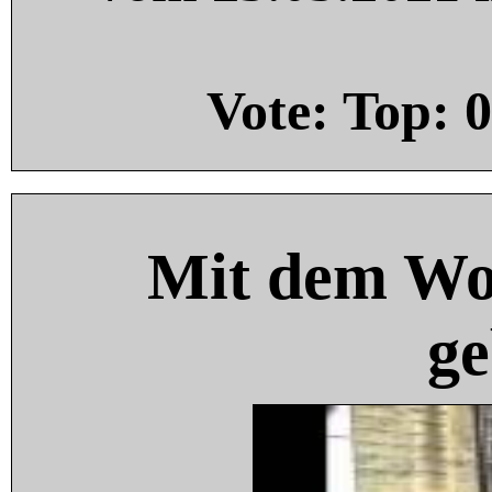
Vote: Top:
0
Mit dem Wo
ge