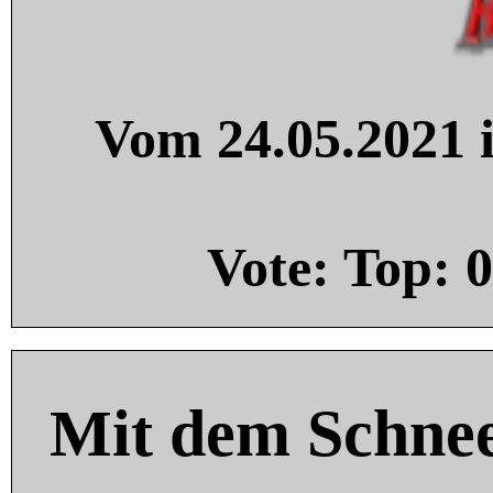
Vom 24.05.2021 i
Vote: Top:
0
Mit dem Schnee