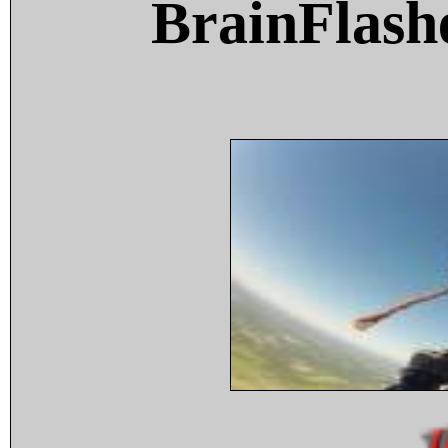
BrainFlash