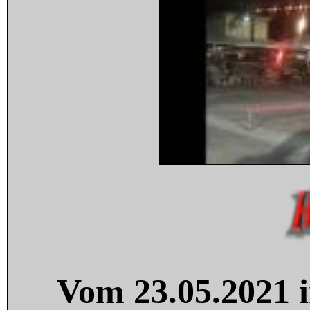
Vom 23.05.2021 i