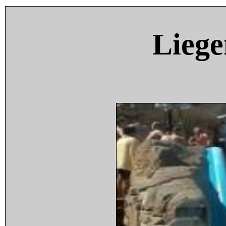
Liege