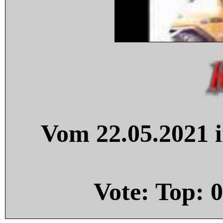
Vom 22.05.2021 i
Vote: Top:
0