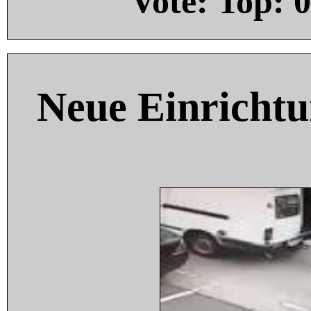
Vote: Top:
0
Neue Einricht