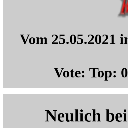
Vom 25.05.2021 in
Vote: Top:
0
Neulich be