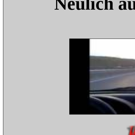
Neulich a