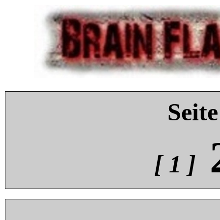
Seite
[ 1 ]