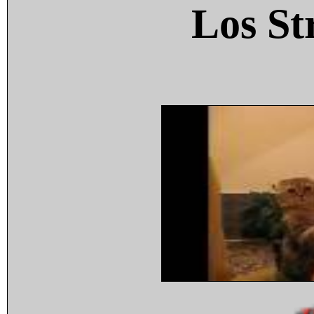
Los St