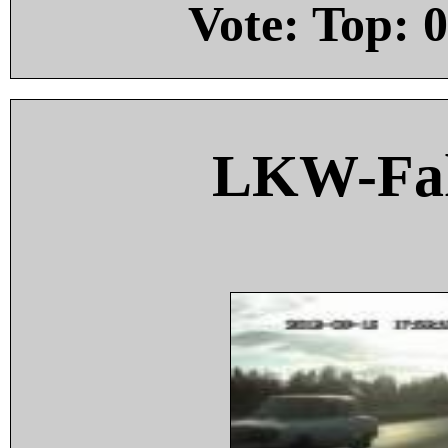
Vote: Top:
0
LKW-Fah