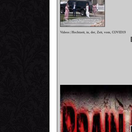
Videos
Hochtzeit
in
der
Zeit
vom
COVID19
|
,
,
,
,
,