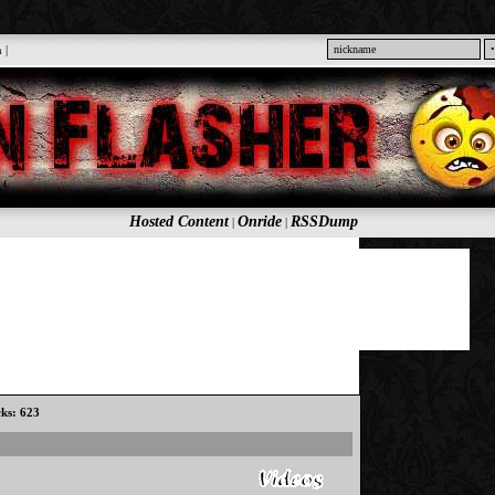
n
|
Hosted Content
Onride
RSSDump
|
|
cks: 623