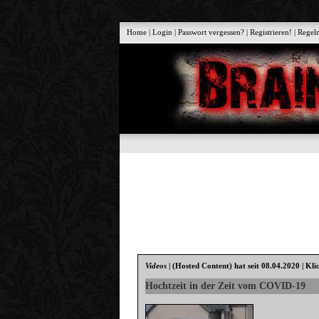
Home
|
Login
|
Passwort vergessen?
|
Registrieren!
|
Regel
Videos
|
(Hosted Content)
hat seit 08.04.2020 | Kli
Hochtzeit in der Zeit vom COVID-19